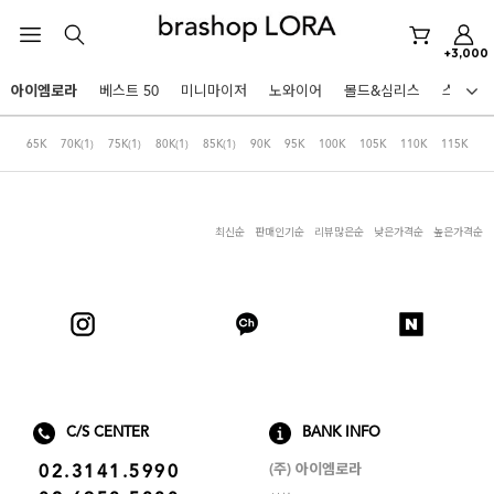
+3,000
미니마이저
아이엠로라
베스트 50
미니마이저
노와이어
몰드&심리스
스포츠
아이엠로라
HOT KEYWORDS
65K
70K
(1)
75K
(1)
80K
(1)
85K
(1)
90K
95K
100K
105K
110K
115K
스포츠브라
노와이어
최신순
판매인기순
리뷰많은순
낮은가격순
높은가격순
르미스떼르
미니마이저
아이엠로라
스포츠브라
노와이어
BEST
C/S CENTER
BANK INFO
르미스떼르
아니타스포츠
파르페
고사드
스트랩리스
(주) 아이엠로라
02.3141.5990
미니마이저