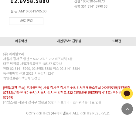
02.6958.5880
신한 100-030-674873
아이엠로라
농협 351-3141-5990-53
월-금 AM10:00-PM05:00
스포츠브라
바로 연결
노와이어
르미스떼르
이용약관
개인정보취급방침
PC버전
(주) 아이엠로라
서울시 강서구 양천로 532 더리브아너비즈타워 4층
대표
박영글
사업자등록번호 105-87-57245
전화 02-3141-5990, 02-6958-5880 팩스 02-3141-5884
통신판매업 신고 2025-서울강서-3241
개인정보관리책임자 임선영
[반품/교환 주소] 우체국택배) 서울 강서구 강서로 448 강서우체국소포실 아이엠로라(우편번호
07582)// 타 택배이용시) 서울시 강서구 양천로 532 더리브아너비즈타워 415호 (우편번호
07549)
[가양쇼룸] 서울시 강서구 양천로 532 더리브아너비즈타워 4층
바로 연결
COPYRIGHT(C)
(주) 아이엠로라
ALL RIGHTS RESERVED.