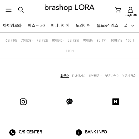
미니마이저
+3,000
아이엠로라
아이엠로라
베스트 50
미니마이저
노와이어
몰드&심리스
스포츠
스포츠브라
HOT KEYWORDS
65H
(10)
70H
(39)
75H
(52)
80H
(45)
85H
(25)
90H
(8)
95H
(7)
100H
(1)
105H
노와이어
110H
르미스떼르
미니마이저
최신순
판매인기순
리뷰많은순
낮은가격순
높은가격순
아이엠로라
스포츠브라
노와이어
르미스떼르
BEST
미니마이저
아니타스포츠
파르페
고사드
스트랩리스
C/S CENTER
BANK INFO
아이엠로라