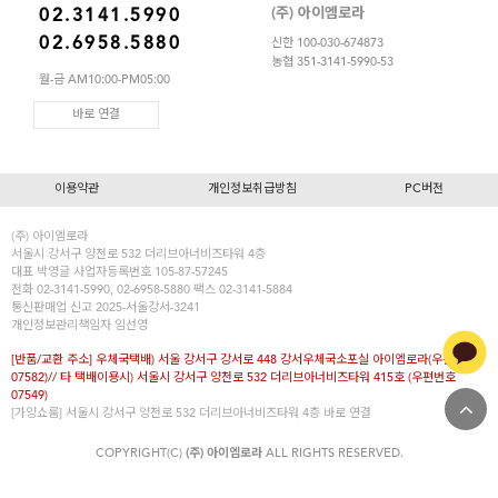
(주) 아이엠로라
02.3141.5990
스포츠브라
02.6958.5880
신한 100-030-674873
노와이어
농협 351-3141-5990-53
월-금 AM10:00-PM05:00
르미스떼르
바로 연결
이용약관
개인정보취급방침
PC버전
(주) 아이엠로라
서울시 강서구 양천로 532 더리브아너비즈타워 4층
대표
박영글
사업자등록번호 105-87-57245
전화 02-3141-5990, 02-6958-5880 팩스 02-3141-5884
통신판매업 신고 2025-서울강서-3241
개인정보관리책임자 임선영
[반품/교환 주소] 우체국택배) 서울 강서구 강서로 448 강서우체국소포실 아이엠로라(우편번호
07582)// 타 택배이용시) 서울시 강서구 양천로 532 더리브아너비즈타워 415호 (우편번호
07549)
[가양쇼룸] 서울시 강서구 양천로 532 더리브아너비즈타워 4층
바로 연결
COPYRIGHT(C)
(주) 아이엠로라
ALL RIGHTS RESERVED.