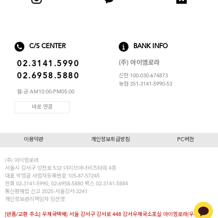
아이엠로라
스포츠브라
노와이어
C/S CENTER
BANK INFO
르미스떼르
(주) 아이엠로라
02.3141.5990
02.6958.5880
신한 100-030-674873
농협 351-3141-5990-53
월-금 AM10:00-PM05:00
바로 연결
이용약관
개인정보취급방침
PC버전
(주) 아이엠로라
서울시 강서구 양천로 532 더리브아너비즈타워 4층
대표
박영글
사업자등록번호 105-87-57245
전화 02-3141-5990, 02-6958-5880 팩스 02-3141-5884
통신판매업 신고 2025-서울강서-3241
개인정보관리책임자 임선영
[반품/교환 주소] 우체국택배) 서울 강서구 강서로 448 강서우체국소포실 아이엠로라(우편번호