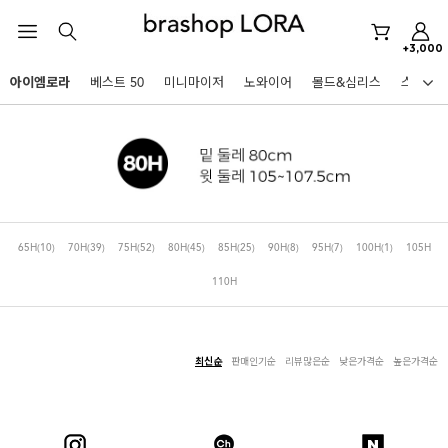
+3,000
미니마이저
아이엠로라
베스트 50
미니마이저
노와이어
몰드&심리스
스포츠
아이엠로라
HOT KEYWORDS
스포츠브라
노와이어
르미스떼르
미니마이저
65H
(10)
70H
(39)
75H
(52)
80H
(45)
85H
(25)
90H
(8)
95H
(7)
100H
(1)
105H
110H
아이엠로라
스포츠브라
노와이어
최신순
판매인기순
리뷰많은순
낮은가격순
높은가격순
BEST
르미스떼르
아니타스포츠
파르페
고사드
스트랩리스
미니마이저