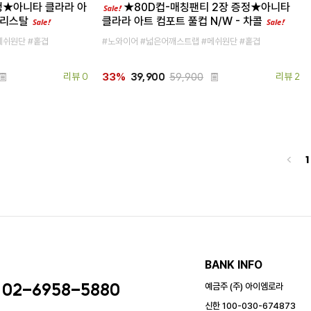
정★아니타 클라라 아
★80D컵-매칭팬티 2장 증정★아니타
 크리스탈
클라라 아트 컴포트 풀컵 N/W - 차콜
메쉬원단 #홑겹
#노와이어 #넓은어깨스트랩 #메쉬원단 #홑겹
리뷰 0
39,900
59,900
리뷰 2
33%
<
1
BANK INFO
02-6958-5880
예금주 (주) 아이엠로라
신한 100-030-674873