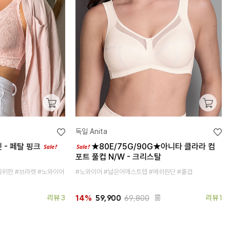
독일 Anita
 - 페탈 핑크
★80E/75G/90G★아니타 클라라 컴
포트 풀컵 N/W - 크리스탈
을위한 #브라렛 #노와이어
#노와이어 #넓은어깨스트랩 #메쉬원단 #홑겹
리뷰 3
59,900
69,800
리뷰 1
14%