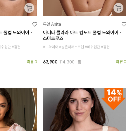
독일 Anita
 풀컵 노와이어 -
아니타 클라라 아트 컴포트 풀컵 노와이어 -
스마트로즈
메쉬원단 #홑겹
#노와이어 #넓은어깨스트랩 #메쉬원단 #홑겹
리뷰 0
63,900
114,300
리뷰 0