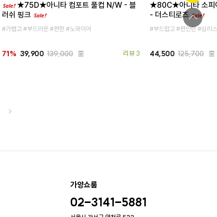
★75D★아니타 컴포트 풀컵 N/W - 블
★80C★아니타 소피아
러쉬 핑크
- 더스티로즈
#가볍고 #부드러운 #편한 #노와이어
#부드럽고 #편안한 #심리
39,900
139,000
리뷰 3
44,500
125,700
71%
>
가양쇼룸
02-3141-5881