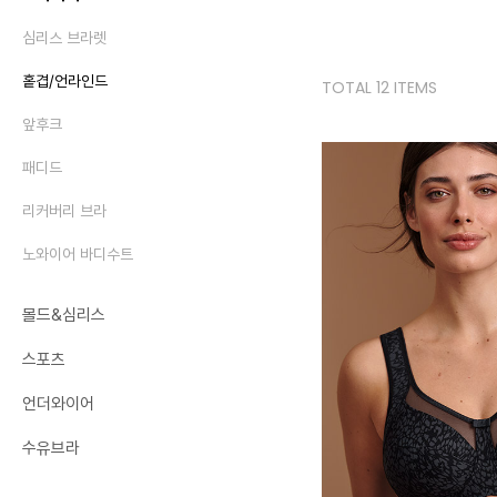
심리스 브라렛
홑겹/언라인드
TOTAL 12 ITEMS
앞후크
패디드
리커버리 브라
노와이어 바디수트
몰드&심리스
스포츠
언더와이어
수유브라