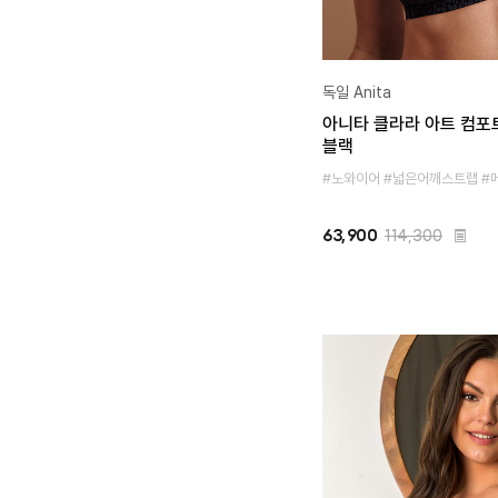
독일 Anita
아니타 클라라 아트 컴포트
블랙
#노와이어 #넓은어깨스트랩 #
63,900
114,300