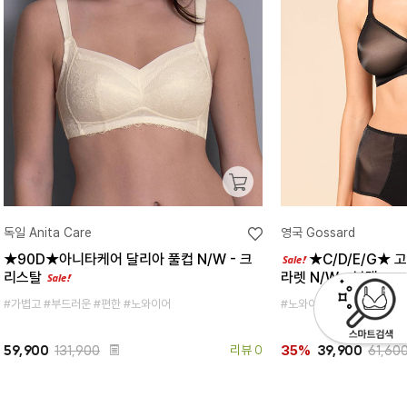
독일 Anita Care
영국 Gossard
★90D★아니타케어 달리아 풀컵 N/W - 크
★C/D/E/G★ 
리스탈
라렛 N/W - 블랙
#가볍고 #부드러운 #편한 #노와이어
#노와이어 #브라렛 #가벼
59,900
131,900
리뷰 0
39,900
61,60
35%