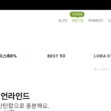
+3,000
로그인
회원가입
마이페이지
고
피스80%
BEST 50
LORA S
>
홈
BRA