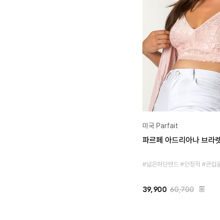
미국 Parfait
파르페 아드리아나 브라렛
#넓은하단밴드 #안정적 #큰컵
39,900
60,700