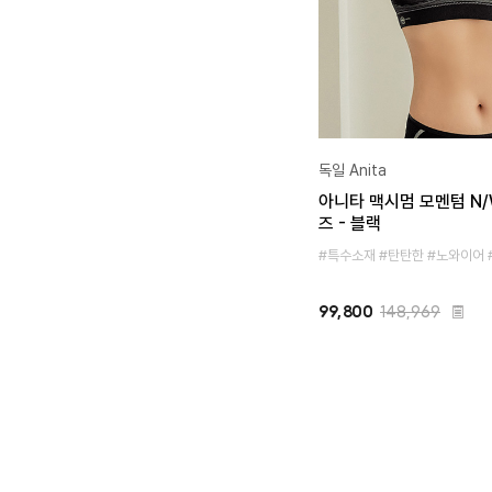
독일 Anita
아니타 맥시멈 모멘텀 N/
즈 - 블랙
#특수소재 #탄탄한 #노와이어
99,800
148,969