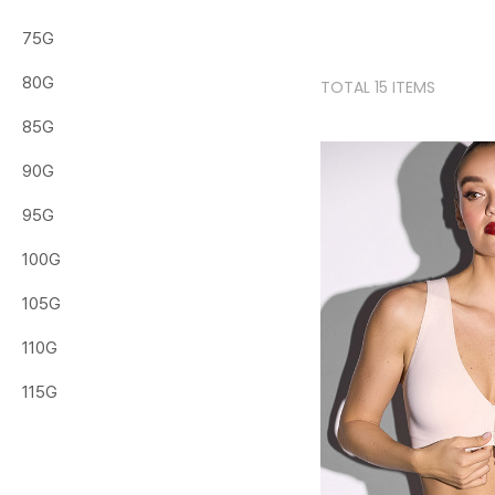
75G
80G
TOTAL 15 ITEMS
85G
90G
95G
100G
105G
110G
115G