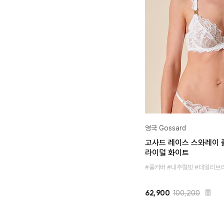
영국 Gossard
고사드 레이스 스와레이 풀
라이덜 화이트
#풀커버 #내추럴핏 #데일리브
62,900
100,200