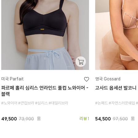
미국 Parfait
영국 Gossard
파르페 홀리 심리스 언라인드 풀컵 노와이어 -
고사드 옵세션 발코니 
블랙
#노와이어 #큰컵브라 #심리스 #데일리브라
#논패드 #자연스러운쉐입 
49,500
73,900
리뷰 1
54,500
97,500