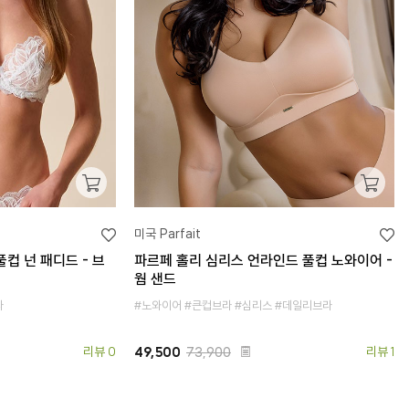
미국 Parfait
컵 넌 패디드 - 브
파르페 홀리 심리스 언라인드 풀컵 노와이어 -
웜 샌드
라
#노와이어 #큰컵브라 #심리스 #데일리브라
리뷰 0
49,500
73,900
리뷰 1