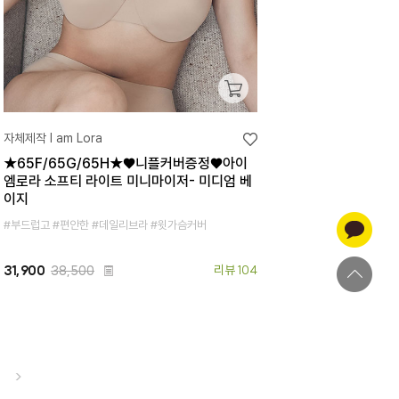
자체제작 I am Lora
★65F/65G/65H★♥니플커버증정♥아이
엠로라 소프티 라이트 미니마이저- 미디엄 베
이지
#부드럽고 #편안한 #데일리브라 #윗가슴커버
31,900
38,500
리뷰 104
>