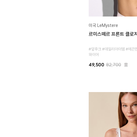
미국 LeMystere
르미스떼르 프론트 클로져
#앞후크 #데일리아이템 #매끈
와이어
49,500
82,700