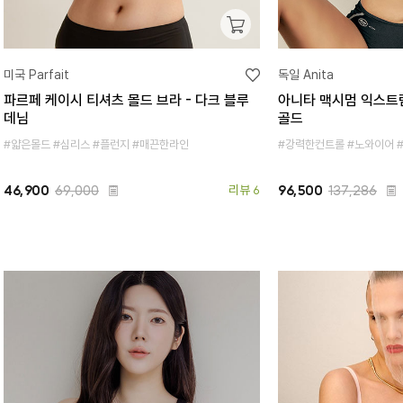
미국 Parfait
독일 Anita
파르페 케이시 티셔츠 몰드 브라 - 다크 블루
아니타 맥시멈 익스트림
데님
골드
#얇은몰드 #심리스 #플런지 #매끈한라인
#강력한컨트롤 #노와이어 
46,900
69,000
리뷰 6
96,500
137,286