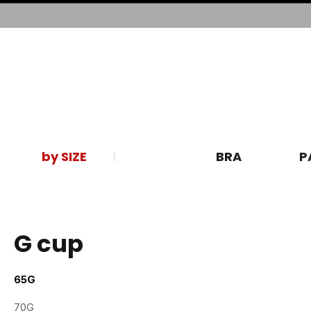
by SIZE
BRA
P
G cup
65G
70G