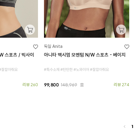
독일 Anita
W 스포츠 / 빅사이
아니타 맥시멈 모멘텀 N/W 스포츠 - 베이지
 #잘잡아줘요
#특수소재 #탄탄한 #노와이어 #잘잡아줘요
리뷰 260
99,800
148,969
리뷰 274
<
1