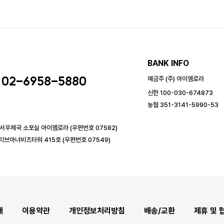
BANK INFO
02-6958-5880
예금주 (주) 아이엠로라
신한 100-030-674873
농협 351-3141-5990-53
강서우체국 소포실 아이엠로라 (우편번호 07582)
리브아너비즈타워 415호 (우편번호 07549)
개
이용약관
개인정보처리방침
배송/교환
제휴 및 