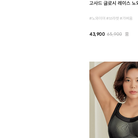
고사드 글로시 레이스 노
#노와이어 #브라렛 #가벼움
43,900
65,900