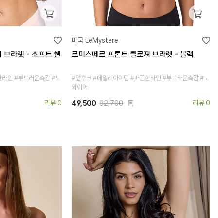
미국 LeMystere
 브라렛 - 소프트 쉘
르미스떼르 프론트 클로져 브라렛 - 블랙
한라인 #부드러운촉감 #노
#앞후크 #데일리아이템 #매끈한라인 #부드러운촉감 #노
와이어
리뷰 0
49,500
82,700
리뷰 0