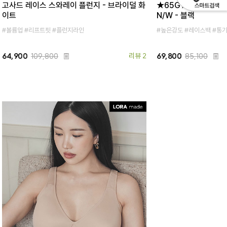
고사드 레이스 스와레이 플런지 - 브라이덜 화
★65G★베를리 익스
이트
N/W - 블랙
#볼륨업 #리프트핏 #플런지라인
#높은강도 #레이스백 #통기
64,900
109,800
리뷰 2
69,800
85,100