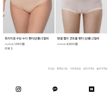
프리미엄 수딩 누디 팬티(단품) 5컬러
텐셀 벨리 컨트롤 팬티 (단품) 2컬러
1,990원
6,500원
11,250원
9,750원
리뷰
3
최신순
판매인기순
리뷰많은순
낮은가격순
높은가격순