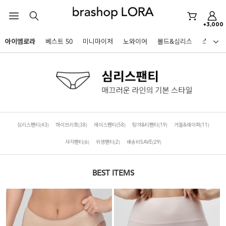
노와이어
르미스떼르
+3,000
미니마이저
아이엠로라
베스트 50
미니마이저
노와이어
몰드&심리스
스포츠
아이엠로라
HOT KEYWORDS
스포츠브라
노와이어
르미스떼르
심리스팬티
(43)
하이브리프
(38)
레이스팬티
(58)
탕가&티팬티
(19)
거들&쉐이퍼
(11)
미니마이저
사각팬티
(6)
위생팬티
(2)
배송비SAVE
(29)
아이엠로라
스포츠브라
BEST ITEMS
노와이어
BEST
르미스떼르
아니타스포츠
파르페
고사드
스트랩리스