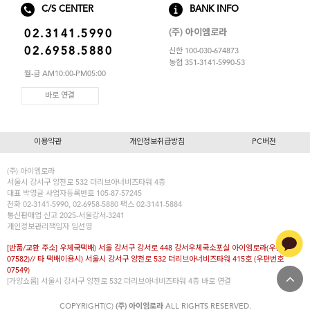
C/S CENTER
BANK INFO
(주) 아이엠로라
02.3141.5990
02.6958.5880
신한 100-030-674873
농협 351-3141-5990-53
월-금 AM10:00-PM05:00
바로 연결
이용약관
개인정보취급방침
PC버전
(주) 아이엠로라
서울시 강서구 양천로 532 더리브아너비즈타워 4층
대표
박영글
사업자등록번호 105-87-57245
전화 02-3141-5990, 02-6958-5880 팩스 02-3141-5884
통신판매업 신고 2025-서울강서-3241
개인정보관리책임자 임선영
[반품/교환 주소] 우체국택배) 서울 강서구 강서로 448 강서우체국소포실 아이엠로라(우편번호
07582)// 타 택배이용시) 서울시 강서구 양천로 532 더리브아너비즈타워 415호 (우편번호
07549)
[가양쇼룸] 서울시 강서구 양천로 532 더리브아너비즈타워 4층
바로 연결
COPYRIGHT(C)
(주) 아이엠로라
ALL RIGHTS RESERVED.