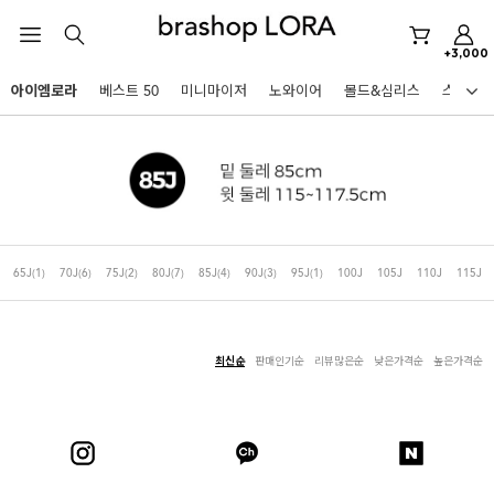
미니마이저
+3,000
아이엠로라
아이엠로라
베스트 50
미니마이저
노와이어
몰드&심리스
스포츠
스포츠브라
HOT KEYWORDS
노와이어
르미스떼르
미니마이저
65J
(1)
70J
(6)
75J
(2)
80J
(7)
85J
(4)
90J
(3)
95J
(1)
100J
105J
110J
115J
아이엠로라
스포츠브라
노와이어
최신순
판매인기순
리뷰많은순
낮은가격순
높은가격순
르미스떼르
BEST
미니마이저
아니타스포츠
파르페
고사드
스트랩리스
아이엠로라