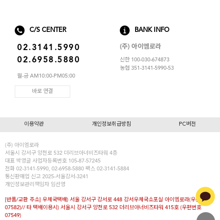
스포츠브라
노와이어
C/S CENTER
BANK INFO
(주) 아이엠로라
02.3141.5990
르미스떼르
02.6958.5880
신한 100-030-674873
농협 351-3141-5990-53
월-금 AM10:00-PM05:00
바로 연결
이용약관
개인정보취급방침
PC버전
(주) 아이엠로라
서울시 강서구 양천로 532 더리브아너비즈타워 4층
대표
박영글
사업자등록번호 105-87-57245
전화 02-3141-5990, 02-6958-5880 팩스 02-3141-5884
통신판매업 신고 2025-서울강서-3241
개인정보관리책임자 임선영
[반품/교환 주소] 우체국택배) 서울 강서구 강서로 448 강서우체국소포실 아이엠로라(우편번호
07582)// 타 택배이용시) 서울시 강서구 양천로 532 더리브아너비즈타워 415호 (우편번호
07549)