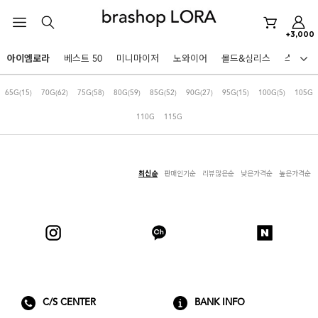
미니마이저
+3,000
아이엠로라
아이엠로라
베스트 50
미니마이저
노와이어
몰드&심리스
스포츠
스포츠브라
HOT KEYWORDS
65G
(15)
70G
(62)
75G
(58)
80G
(59)
85G
(52)
90G
(27)
95G
(15)
100G
(5)
105G
노와이어
110G
115G
르미스떼르
미니마이저
최신순
판매인기순
리뷰많은순
낮은가격순
높은가격순
아이엠로라
스포츠브라
노와이어
르미스떼르
BEST
미니마이저
아니타스포츠
파르페
고사드
스트랩리스
C/S CENTER
BANK INFO
아이엠로라