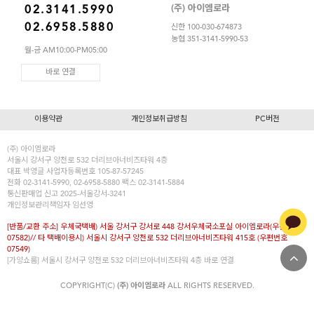
(주) 아이엠로라
02.3141.5990
스포츠브라
02.6958.5880
신한 100-030-674873
농협 351-3141-5990-53
노와이어
월-금 AM10:00-PM05:00
르미스떼르
바로 연결
이용약관
개인정보취급방침
PC버전
(주) 아이엠로라
서울시 강서구 양천로 532 더리브아너비즈타워 4층
대표
박영글
사업자등록번호 105-87-57245
전화 02-3141-5990, 02-6958-5880 팩스 02-3141-5884
통신판매업 신고 2025-서울강서-3241
개인정보관리책임자 임선영
[반품/교환 주소] 우체국택배) 서울 강서구 강서로 448 강서우체국소포실 아이엠로라(우편번호
07582)// 타 택배이용시) 서울시 강서구 양천로 532 더리브아너비즈타워 415호 (우편번호
07549)
[가양쇼룸] 서울시 강서구 양천로 532 더리브아너비즈타워 4층
바로 연결
COPYRIGHT(C)
(주) 아이엠로라
ALL RIGHTS RESERVED.