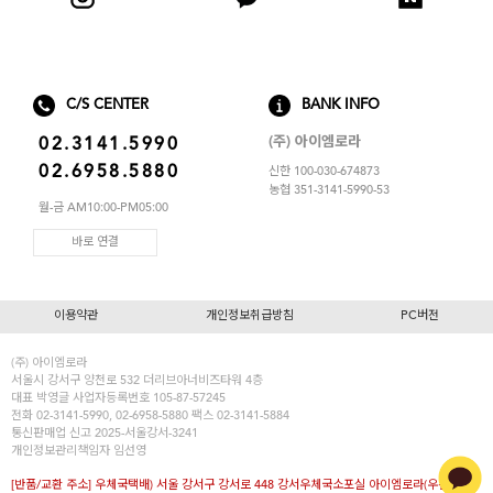
아이엠로라
스포츠브라
노와이어
C/S CENTER
BANK INFO
르미스떼르
(주) 아이엠로라
02.3141.5990
02.6958.5880
신한 100-030-674873
농협 351-3141-5990-53
월-금 AM10:00-PM05:00
바로 연결
이용약관
개인정보취급방침
PC버전
(주) 아이엠로라
서울시 강서구 양천로 532 더리브아너비즈타워 4층
대표
박영글
사업자등록번호 105-87-57245
전화 02-3141-5990, 02-6958-5880 팩스 02-3141-5884
통신판매업 신고 2025-서울강서-3241
개인정보관리책임자 임선영
[반품/교환 주소] 우체국택배) 서울 강서구 강서로 448 강서우체국소포실 아이엠로라(우편번호