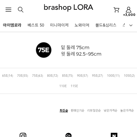
+3,000
미니마이저
아이엠로라
베스트 50
미니마이저
노와이어
몰드&심리스
스포츠
아이엠로라
HOT KEYWORDS
스포츠브라
노와이어
르미스떼르
65E
(14)
70E
(55)
75E
(63)
80E
(72)
85E
(75)
90E
(57)
95E
(27)
100E
(11)
105E
(2)
미니마이저
110E
115E
아이엠로라
스포츠브라
노와이어
최신순
판매인기순
리뷰많은순
낮은가격순
높은가격순
BEST
르미스떼르
아니타스포츠
파르페
고사드
스트랩리스
미니마이저