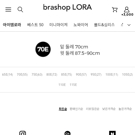
노와이어
르미스떼르
+3,000
미니마이저
아이엠로라
베스트 50
미니마이저
노와이어
몰드&심리스
스포츠
아이엠로라
HOT KEYWORDS
스포츠브라
노와이어
르미스떼르
65E
(14)
70E
(55)
75E
(63)
80E
(72)
85E
(75)
90E
(57)
95E
(27)
100E
(11)
105E
(2)
미니마이저
110E
115E
아이엠로라
스포츠브라
노와이어
최신순
판매인기순
리뷰많은순
낮은가격순
높은가격순
BEST
르미스떼르
아니타스포츠
파르페
고사드
스트랩리스