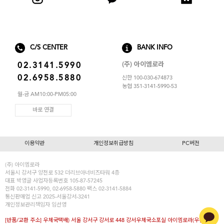
C/S CENTER
BANK INFO
(주) 아이엠로라
02.3141.5990
02.6958.5880
신한 100-030-674873
농협 351-3141-5990-53
월-금 AM10:00-PM05:00
바로 연결
이용약관
개인정보취급방침
PC버전
(주) 아이엠로라
서울시 강서구 양천로 532 더리브아너비즈타워 4층
대표
박영글
사업자등록번호 105-87-57245
전화 02-3141-5990, 02-6958-5880 팩스 02-3141-5884
통신판매업 신고 2025-서울강서-3241
개인정보관리책임자 임선영
[반품/교환 주소] 우체국택배) 서울 강서구 강서로 448 강서우체국소포실 아이엠로라(우편번호