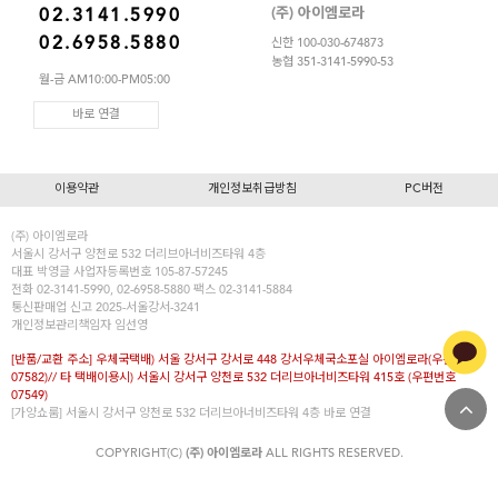
(주) 아이엠로라
02.3141.5990
02.6958.5880
신한 100-030-674873
농협 351-3141-5990-53
월-금 AM10:00-PM05:00
바로 연결
이용약관
개인정보취급방침
PC버전
(주) 아이엠로라
서울시 강서구 양천로 532 더리브아너비즈타워 4층
대표
박영글
사업자등록번호 105-87-57245
전화 02-3141-5990, 02-6958-5880 팩스 02-3141-5884
통신판매업 신고 2025-서울강서-3241
개인정보관리책임자 임선영
[반품/교환 주소] 우체국택배) 서울 강서구 강서로 448 강서우체국소포실 아이엠로라(우편번호
07582)// 타 택배이용시) 서울시 강서구 양천로 532 더리브아너비즈타워 415호 (우편번호
07549)
[가양쇼룸] 서울시 강서구 양천로 532 더리브아너비즈타워 4층
바로 연결
COPYRIGHT(C)
(주) 아이엠로라
ALL RIGHTS RESERVED.