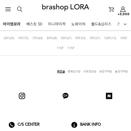
노와이어
+3,000
르미스떼르
아이엠로라
베스트 50
미니마이저
노와이어
몰드&심리스
스포츠
미니마이저
HOT KEYWORDS
65F
(20)
70F
(75)
75F
(68)
80F
(68)
85F
(67)
90F
(53)
95F
(21)
100F
(13)
105F
아이엠로라
110F
115F
스포츠브라
노와이어
르미스떼르
최신순
판매인기순
리뷰많은순
낮은가격순
높은가격순
미니마이저
아이엠로라
스포츠브라
BEST
노와이어
아니타스포츠
파르페
고사드
스트랩리스
르미스떼르
C/S CENTER
BANK INFO