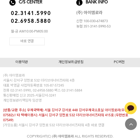
C/S CENTER
BANK INFO
(주) 아이엠로라
02.3141.5990
02.6958.5880
신한 100-030-674873
농협 351-3141-5990-53
월-금 AM10:00-PM05:00
바로 연결
이용약관
개인정보취급방침
PC버전
(주) 아이엠로라
서울시 강서구 양천로 532 더리브아너비즈타워 4층
대표
박영글
사업자등록번호 105-87-57245
전화 02-3141-5990, 02-6958-5880 팩스 02-3141-5884
통신판매업 신고 2025-서울강서-3241
개인정보관리책임자 임선영
[반품/교환 주소] 우체국택배) 서울 강서구 강서로 448 강서우체국소포실 아이엠로라(우편번호
07582)// 타 택배이용시) 서울시 강서구 양천로 532 더리브아너비즈타워 415호 (우편번호
07549)
[가양쇼룸] 서울시 강서구 양천로 532 더리브아너비즈타워 4층
바로 연결
COPYRIGHT(C)
(주) 아이엠로라
ALL RIGHTS RESERVED.