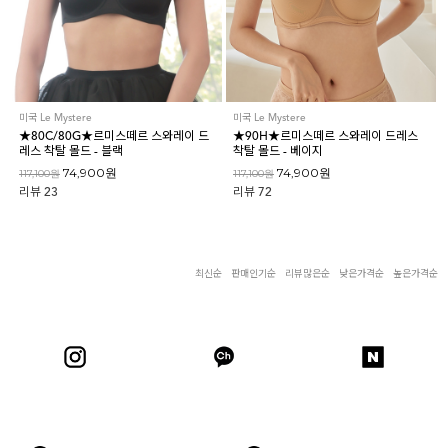
아이엠로라
스포츠브라
노와이어
미국 Le Mystere
미국 Le Mystere
르미스떼르
★80C/80G★르미스떼르 스와레이 드
★90H★르미스떼르 스와레이 드레스
레스 착탈 몰드 - 블랙
착탈 몰드 - 베이지
74,900원
74,900원
117,100원
117,100원
리뷰
23
리뷰
72
최신순
판매인기순
리뷰많은순
낮은가격순
높은가격순