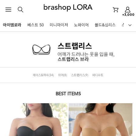
+3,000
미니마이저
아이엠로라
베스트 50
미니마이저
노와이어
몰드&심리스
스포츠
아이엠로라
HOT KEYWORDS
스포츠브라
노와이어
르미스떼르
레이스&자수
(34)
쉬어
(8)
스트랩리스
(9)
바디수트
미니마이저
아이엠로라
BEST ITEMS
스포츠브라
노와이어
BEST
르미스떼르
아니타스포츠
파르페
고사드
스트랩리스
미니마이저