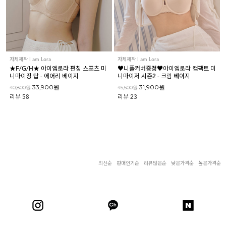
자체제작 I am Lora
자체제작 I am Lora
★F/G/H★ 아이엠로라 펀칭 스포츠 미
♥니플커버증정♥아이엠로라 컴팩트 미
니마이징 탑 - 에어리 베이지
니마이저 시즌2 - 크림 베이지
33,900원
31,900원
40,800원
45,500원
리뷰
58
리뷰
23
최신순
판매인기순
리뷰많은순
낮은가격순
높은가격순