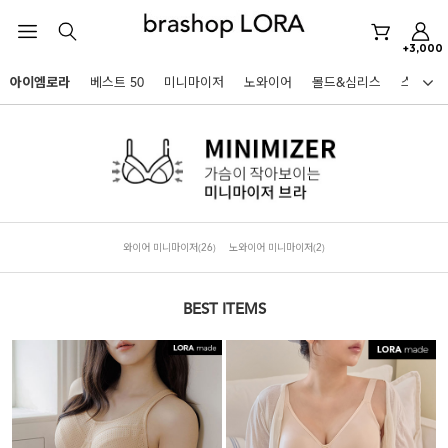
노와이어
르미스떼르
+3,000
미니마이저
아이엠로라
베스트 50
미니마이저
노와이어
몰드&심리스
스포츠
아이엠로라
HOT KEYWORDS
스포츠브라
노와이어
르미스떼르
와이어 미니마이저
(26)
노와이어 미니마이저
(2)
미니마이저
아이엠로라
BEST ITEMS
스포츠브라
노와이어
BEST
르미스떼르
아니타스포츠
파르페
고사드
스트랩리스