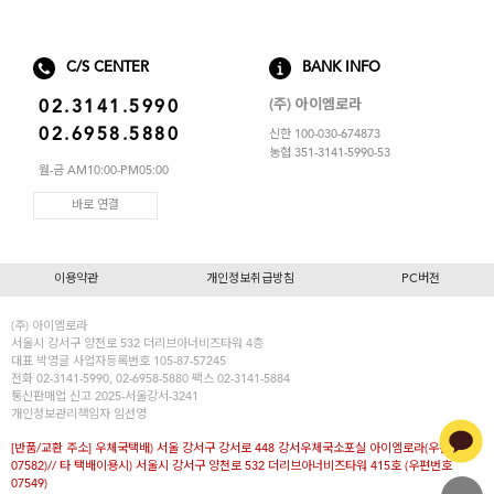
아이엠로라
스포츠브라
C/S CENTER
BANK INFO
노와이어
(주) 아이엠로라
02.3141.5990
02.6958.5880
신한 100-030-674873
르미스떼르
농협 351-3141-5990-53
월-금 AM10:00-PM05:00
바로 연결
이용약관
개인정보취급방침
PC버전
(주) 아이엠로라
서울시 강서구 양천로 532 더리브아너비즈타워 4층
대표
박영글
사업자등록번호 105-87-57245
전화 02-3141-5990, 02-6958-5880 팩스 02-3141-5884
통신판매업 신고 2025-서울강서-3241
개인정보관리책임자 임선영
[반품/교환 주소] 우체국택배) 서울 강서구 강서로 448 강서우체국소포실 아이엠로라(우편번호
07582)// 타 택배이용시) 서울시 강서구 양천로 532 더리브아너비즈타워 415호 (우편번호
07549)