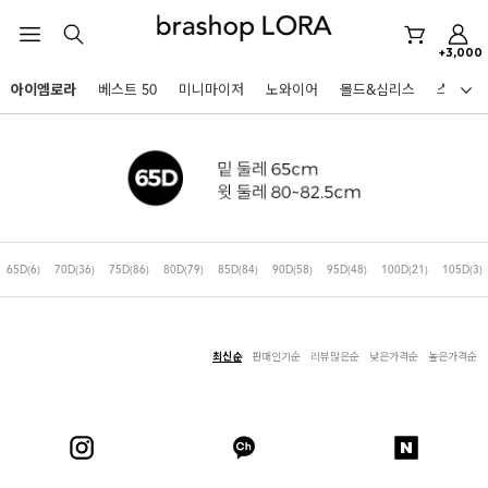
+3,000
미니마이저
아이엠로라
베스트 50
미니마이저
노와이어
몰드&심리스
스포츠
아이엠로라
HOT KEYWORDS
스포츠브라
노와이어
르미스떼르
미니마이저
65D
(6)
70D
(36)
75D
(86)
80D
(79)
85D
(84)
90D
(58)
95D
(48)
100D
(21)
105D
(3)
아이엠로라
스포츠브라
최신순
판매인기순
리뷰많은순
낮은가격순
높은가격순
노와이어
BEST
르미스떼르
아니타스포츠
파르페
고사드
스트랩리스
미니마이저