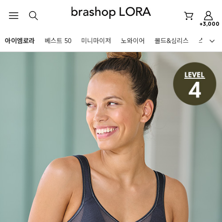
아이엠로라
+3,000
스포츠브라
아이엠로라
베스트 50
미니마이저
노와이어
몰드&심리스
스포츠
노와이어
HOT KEYWORDS
르미스떼르
미니마이저
아이엠로라
스포츠브라
노와이어
르미스떼르
미니마이저
BEST
아이엠로라
아니타스포츠
파르페
고사드
스트랩리스
스포츠브라