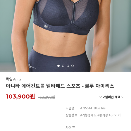
노와이어
르미스떼르
독일 Anita
아니타 에어컨트롤 델타패드 스포츠 - 블루 아이리스
103,900원
163,282원
VIP멤버쉽 혜택
모델명
AN5544_Blue Iris
상품정보
#기능성패드 #통기성 #BP커버
사이즈