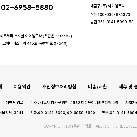
02-6958-5880
예금주 (주) 아이엠로라
신한 100-030-674873
농협 351-3141-5990-53
강서우체국 소포실 아이엠로라 (우편번호 07582)
리브아너비즈타워 415호 (우편번호 07549)
개
이용약관
개인정보처리방침
배송/교환
제휴 및 
대표:박영글
주소 : 서울시 강서구 양천로 532 더리브아너비즈타워 4층
사업자등
서울강서-3241
전화:02-3141-5990, 02-6958-5880
팩스:02-3141-588
COPYRIGHT(C) (주)아이엠로라 ALL RIGHTS RESERVED