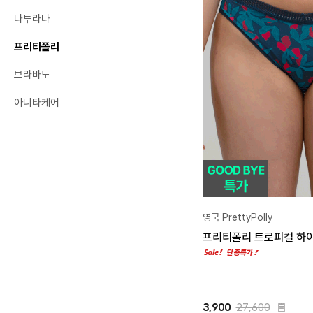
나투라나
프리티폴리
브라바도
아니타케어
영국 PrettyPolly
프리티폴리 트로피컬 하이컷
3,900
27,600