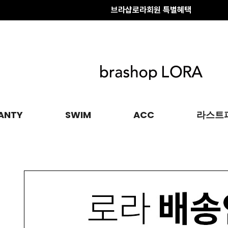
브라샵로라회원 특별혜택
배송 전 변경·취소
안내
브라샵로라회원 특별혜택
ANTY
SWIM
ACC
라스트