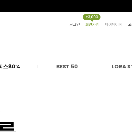
+3,000
로그인
회원가입
마이페이지
고
피스80%
BEST 50
LORA S