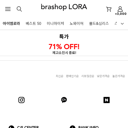
+3,000
미니마이저
아이엠로라
베스트 50
미니마이저
노와이어
몰드&심리스
스포츠
아이엠로라
HOT KEYWORDS
특가
스포츠브라
71% OFF!
노와이어
재고소진시 종료!
르미스떼르
미니마이저
최신순
판매인기순
리뷰많은순
낮은가격순
높은가격순
아이엠로라
스포츠브라
노와이어
르미스떼르
BEST
아니타스포츠
파르페
고사드
스트랩리스
미니마이저