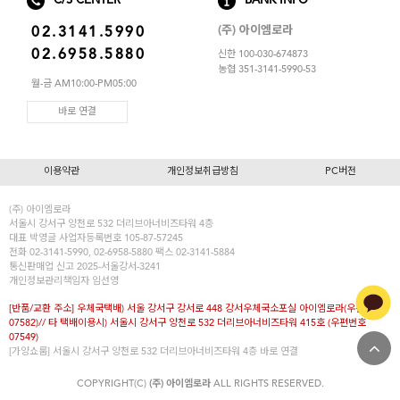
C/S CENTER
BANK INFO
아이엠로라
(주) 아이엠로라
02.3141.5990
스포츠브라
02.6958.5880
신한 100-030-674873
노와이어
농협 351-3141-5990-53
월-금 AM10:00-PM05:00
르미스떼르
바로 연결
이용약관
개인정보취급방침
PC버전
(주) 아이엠로라
서울시 강서구 양천로 532 더리브아너비즈타워 4층
대표
박영글
사업자등록번호 105-87-57245
전화 02-3141-5990, 02-6958-5880 팩스 02-3141-5884
통신판매업 신고 2025-서울강서-3241
개인정보관리책임자 임선영
[반품/교환 주소] 우체국택배) 서울 강서구 강서로 448 강서우체국소포실 아이엠로라(우편번호
07582)// 타 택배이용시) 서울시 강서구 양천로 532 더리브아너비즈타워 415호 (우편번호
07549)
[가양쇼룸] 서울시 강서구 양천로 532 더리브아너비즈타워 4층
바로 연결
COPYRIGHT(C)
(주) 아이엠로라
ALL RIGHTS RESERVED.