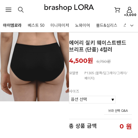
아이엠로라
+3,000
스포츠브라
아이엠로라
베스트 50
미니마이저
노와이어
몰드&심리스
스포츠
노와이어
HOT KEYWORDS
에어리 실키 웨이스트밴드
르미스떼르
브리프 (단품) 4컬러
미니마이저
4,500원
6,750원
아이엠로라
모델명
P1305 (블랙/딥그레이/그레이/
스포츠브라
베이지)
노와이어
사이즈
르미스떼르
미니마이저
브라 선택 Q&A
BEST
아이엠로라
아니타스포츠
파르페
고사드
스트랩리스
0
원
총 상품 금액
스포츠브라