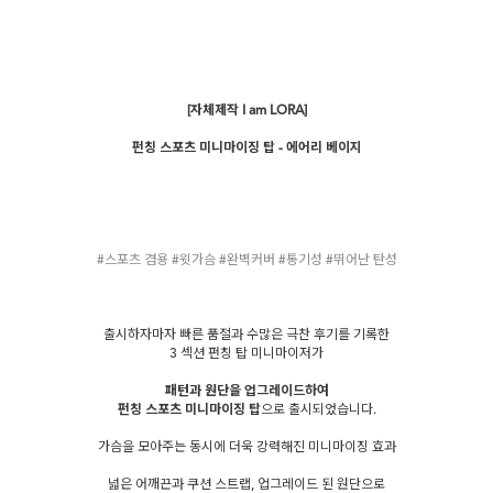
[자체제작 I am LORA]
펀칭 스포츠 미니마이징 탑 - 에어리 베이지
#스포츠 겸용 #윗가슴 #완벽커버 #통기성 #뛰어난 탄성
출시하자마자 빠른 품절과 수많은 극찬 후기를 기록한
3 섹션 펀칭 탑 미니마이저가
패턴과 원단을 업그레이드하여
펀칭 스포츠 미니마이징 탑
으로 출시되었습니다.
가슴을 모아주는 동시에 더욱 강력해진 미니마이징 효과
넓은 어깨끈과 쿠션 스트랩, 업그레이드 된 원단으로