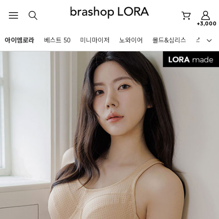
스포츠브라
+3,000
노와이어
아이엠로라
베스트 50
미니마이저
노와이어
몰드&심리스
스포츠
르미스떼르
HOT KEYWORDS
미니마이저
아이엠로라
스포츠브라
노와이어
르미스떼르
미니마이저
아이엠로라
BEST
스포츠브라
아니타스포츠
파르페
고사드
스트랩리스
노와이어