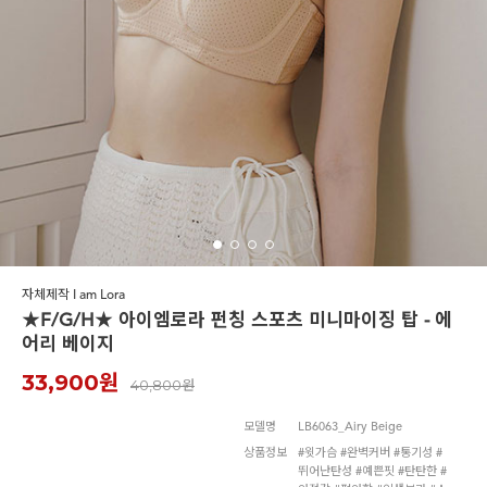
르미스떼르
자체제작 I am Lora
★F/G/H★ 아이엠로라 펀칭 스포츠 미니마이징 탑 - 에
어리 베이지
33,900원
40,800원
모델명
LB6063_Airy Beige
상품정보
#윗가슴 #완벽커버 #통기성 #
뛰어난탄성 #예쁜핏 #탄탄한 #