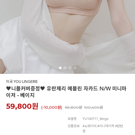
르미스떼르
미국 YOU LINGERIE
♥니플커버증정♥ 유란제리 에블린 자카드 N/W 미니마
이저 - 베이지
59,800
원
(-
10,000원
)
69,800원
100,400원
모델명
YU100711_Beige
상품정보
#노와이어 #미니마이저 #탄탄
함