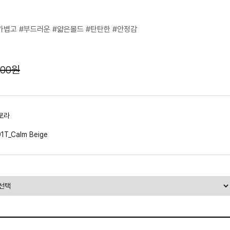
가볍고 #부드러운 #얇은몰드 #탄탄한 #안정감
500원
로라
1T_Calm Beige