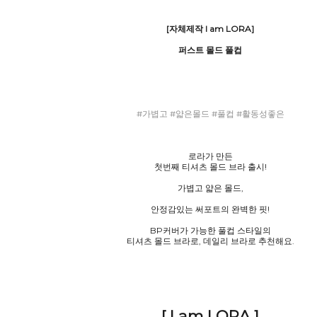
[자체제작 I am LORA]
퍼스트 몰드 풀컵
#가볍고 #얇은몰드 #풀컵 #활동성좋은
로라가 만든
첫번째 티셔츠 몰드 브라 출시!
가볍고 얇은 몰드,
안정감있는 써포트의 완벽한 핏!
BP커버가 가능한 풀컵 스타일의
티셔츠 몰드 브라로, 데일리 브라로 추천해요.
[ I am LORA ]