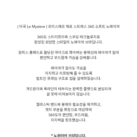
[ 미국 Le Mystere ] 르미스떼르 제로 스트레스 360 소프트 노와이어
360도 스티치프리와 스무딩 테크놀로지로
완성된 모던한 스타일의 노와이어 브라입니다.
원피스 폼패드로 몰딩된 마이크로 파이버는 봉제선과 와이어가 없어
편안하고 부드럽게 가슴을 감싸줍니다.
와이어가 없이도 가슴을
지지하고 리프팅해 줄 수 있도록
빌트인 프레임 구조로 컵을 설계하였습니다.
겨드랑이와 목라인의 테두리는 완벽한 플랫으로 본딩되어
겉 옷에 비쳐보이지 않습니다.
엘라스틱 밴드와 봉제의 필요성을 제거하고,
엣지 부분을 퓨징으로 마감하여
360도의 편안함, 부드러움,
지지력을 창조했습니다.
* 노와이어 브라입니다.