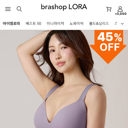
아이엠로라
+3,000
스포츠브라
아이엠로라
베스트 50
미니마이저
노와이어
몰드&심리스
스포츠
노와이어
HOT KEYWORDS
르미스떼르
미니마이저
아이엠로라
스포츠브라
노와이어
르미스떼르
미니마이저
BEST
아이엠로라
아니타스포츠
파르페
고사드
스트랩리스
스포츠브라