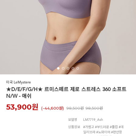
노와이어
르미스떼르
미국 LeMystere
★D/E/F/G/H★ 르미스떼르 제로 스트레스 360 소프트
N/W - 애쉬
53,900
원
(-
44,600원
)
98,500원
98,500원
모델명
LM7719_Ash
상품정보
#가볍고 #부드러운 #풀컵 #데
일리브라 #노와이어 #편안함