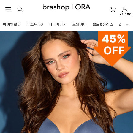
아이엠로라
+3,000
스포츠브라
아이엠로라
베스트 50
미니마이저
노와이어
몰드&심리스
스포츠
노와이어
HOT KEYWORDS
르미스떼르
미니마이저
아이엠로라
스포츠브라
노와이어
르미스떼르
미니마이저
BEST
아이엠로라
아니타스포츠
파르페
고사드
스트랩리스
스포츠브라