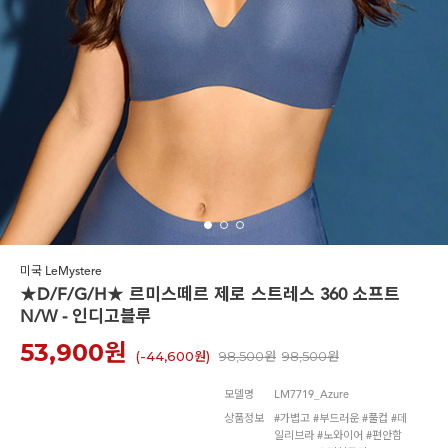
노와이어
르미스떼르
미국 LeMystere
★D/F/G/H★ 르미스떼르 제로 스트레스 360 소프트
N/W - 인디고블루
53,900
원
(-
44,600원
)
98,500원
98,500원
모델명
LM7719_Azure
상품정보
#가볍고 #부드러운 #풀컵 #데
일리브라 #노와이어 #편안함