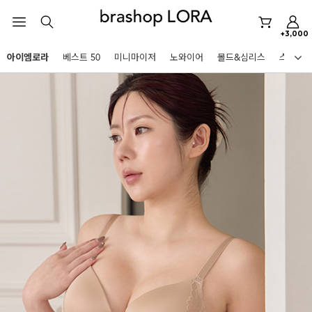
아이엠로라
+3,000
스포츠브라
아이엠로라
베스트 50
미니마이저
노와이어
몰드&심리스
스포츠
노와이어
HOT KEYWORDS
르미스떼르
미니마이저
아이엠로라
스포츠브라
노와이어
르미스떼르
미니마이저
BEST
아이엠로라
아니타스포츠
파르페
고사드
스트랩리스
스포츠브라