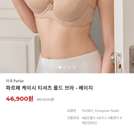
노와이어
르미스떼르
미국 Parfait
파르페 케이시 티셔츠 몰드 브라 - 베이지
46,900원
69,000원
모델명
PA2801_European Nude
상품정보
#얇은몰드 #심리스 #플런지 #
매끈한라인