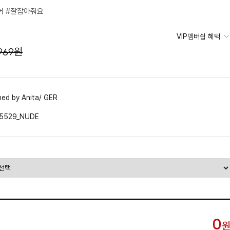
어 #잘잡아줘요
VIP멤버쉽 혜택
,969원
ned by Anita/ GER
A5529_NUDE
0