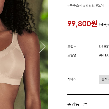
#특수소재 #탄탄한 #노와이
99,800원
148
브랜드
Desig
모델명
ANIT
사이즈
총 상품 금액