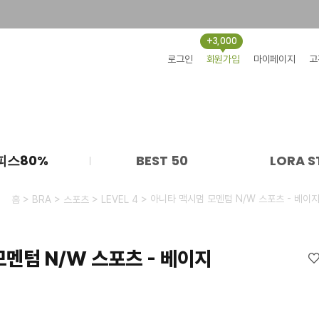
+3,000
로그인
회원가입
마이페이지
고
피스80%
BEST 50
LORA S
>
>
>
> 아니타 맥시멈 모멘텀 N/W 스포츠 - 베이
홈
BRA
스포츠
LEVEL 4
멘텀 N/W 스포츠 - 베이지