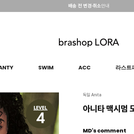
브라샵로라회원 특별혜택
배송 전 변경·취소
안내
브라샵로라회원 특별혜택
ANTY
SWIM
ACC
라스트
독일 Anita
아니타 맥시멈 모
MD's comment